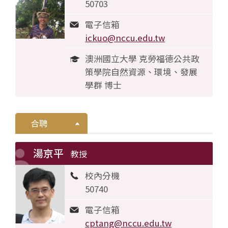
50703
電子信箱
ickuo@nccu.edu.tw
澳洲國立大學 克勞福德公共政
策學院自然資源、環境、發展
學群 博士
合聘
湯京平
教授
校內分機
50740
電子信箱
cptang@nccu.edu.tw