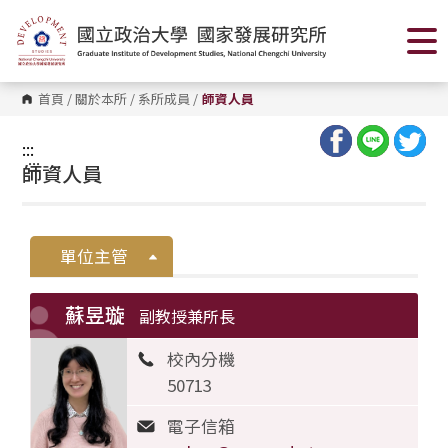
跳
到
主
要
內
容
首頁
/
關於本所
/
系所成員
/
師資人員
區
塊
:::
:::
師資人員
單位主管
蘇昱璇
副教授兼所長
校內分機
50713
電子信箱