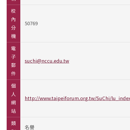
校
內
50769
分
機
電
子
suchi@nccu.edu.tw
郵
件
個
人
http://www.taipeiforum.org.tw/SuChi/lu_inde
網
站
類
名譽