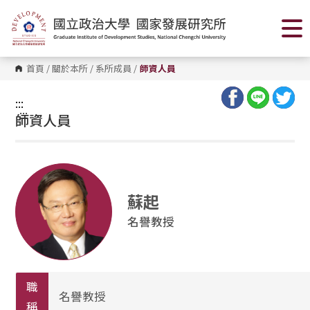
跳
到
主
要
內
容
首頁
/
關於本所
/
系所成員
/
師資人員
區
塊
:::
:::
師資人員
蘇起
名譽教授
職
名譽教授
稱