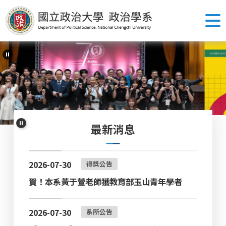
跳
到
主
要
內
容
區
塊
最新消息
2026-07-30
得獎公告
賀！本系黃于萱老師獲教育部玉山青年學者
2026-07-30
系所公告