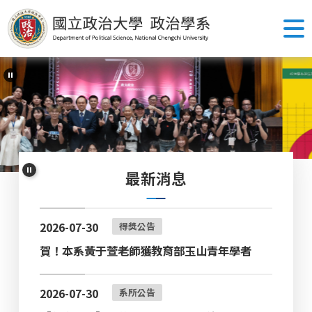
跳
到
主
要
內
容
區
塊
最新消息
2026-07-30
得獎公告
賀！本系黃于萱老師獲教育部玉山青年學者
2026-07-30
系所公告