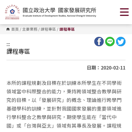
跳
到
主
要
內
容
首頁
/
主要業務
/
課程專區
/
課程專區
區
塊
:::
:::
課程專區
日期：2020-02-11
本所的課程規劃及目標在於訓練本所學生在不同學術
領域當中科際整合的能力，秉持跨領域整合教學與研
究的目標，以「發展研究」的概念、理論進行跨學門
基礎學科的訓練，並針對我國國家發展的重要領域進
行學科整合之教學與研究，期使學生能在「當代中
國」或「台灣與亞太」領域有其專長及發展。課程規