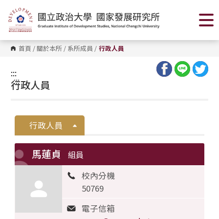
跳
到
主
要
內
容
首頁
/
關於本所
/
系所成員
/
行政人員
區
塊
:::
:::
行政人員
行政人員
馬蓮貞
組員
校內分機
50769
電子信箱