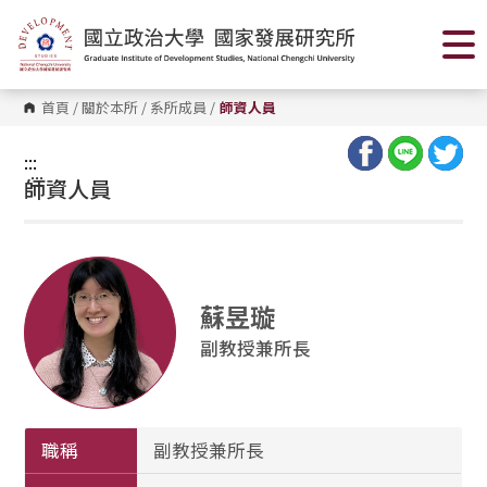
跳
到
主
要
內
容
首頁
/
關於本所
/
系所成員
/
師資人員
區
塊
:::
:::
師資人員
蘇昱璇
副教授兼所長
職稱
副教授兼所長