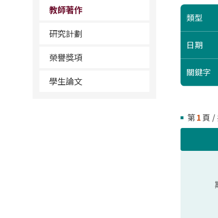
教師著作
類型
研究計劃
日期
榮譽獎項
關鍵字
學生論文
第
1
頁 /