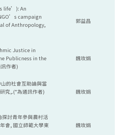
s life’): An
s NGO’s campaign
郭益昌
nal of Anthropology,
hmic Justice in
the Publicness in the
魏玫娟
訊作者)
：孫中山的社會互助論與當
究,.(*為通訊作者)
魏玫娟
創新視角探討青年參與農村活
究年會, 國立師範大學東
魏玫娟