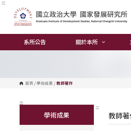
:::
跳
到
主
要
內
容
區
塊
系所公告
關於本所
首頁
/
學術成果
/
教師著作
:::
:::
學術成果
教師著