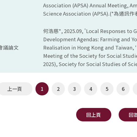
Association (APSA) Annual Meeting, Ame
Science Association (APSA).(*
為通訊作者
何浩慈*, 2025.09, '
Local Responses to G
Development Agendas: Farming and Yo
會議論文
Realisation in Hong Kong and Taiwan, '
Meeting of the Society for Social Studi
2025), Society for Social Studies of Sci
上一頁
1
2
3
4
5
6
回上頁
回