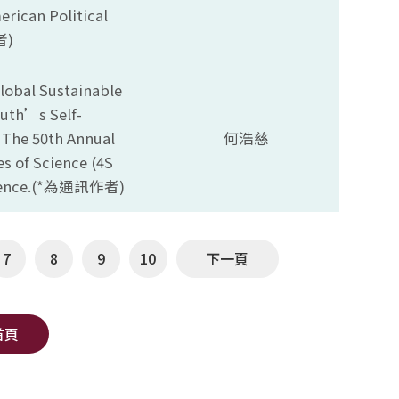
rican Political
)
lobal Sustainable
uth’s Self-
 The 50th Annual
何浩慈
es of Science (4S
ence.(*
為通訊作者)
7
8
9
10
下一頁
首頁