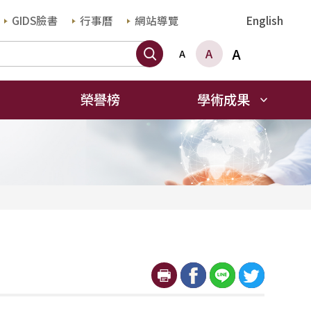
GIDS臉書
行事曆
網站導覽
English
搜尋
A
A
A
榮譽榜
學術成果