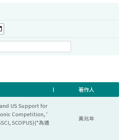
著作人
s and US Support for
onic Competition, '
黃兆年
(SSCI, SCOPUS)(*
為通