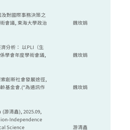
因及對國際事務決策之
學術會議, 東海大學政治
魏玫娟
治經濟分析： 以
PLI（
生
關係學會年度學術會議,
魏玫娟
主義探索創新社會發展途徑,
慶齡基金會.(*為通訊作
魏玫娟
 (
游清鑫), 2025.09,
ation-Independence
cal Science
游清鑫