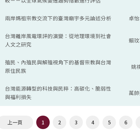
較－－以全球氣候變遷趨勢指數進行評估
兩岸媽祖宗教交流下的臺灣廟宇多元論述分析
卓怡
台灣離岸風電環評的演變：從地理環境到社會
賴玟
人文之研究
殖民、內殖民與解殖視角下的基督宗教與台灣
姚
原住民族
台灣能源轉型的科技與民粹：高碳化、脆弱性
萬帥
與福利損失
上一頁
1
2
3
4
5
6