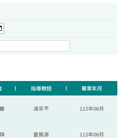
者
指導教授
畢業年月
麗
湯京平
115年06月
琪
童振源
115年06月