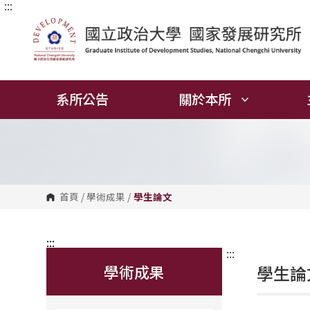
:::
跳
到
主
要
內
容
區
塊
系所公告
關於本所
首頁
/
學術成果
/
學生論文
:::
:::
學術成果
學生論