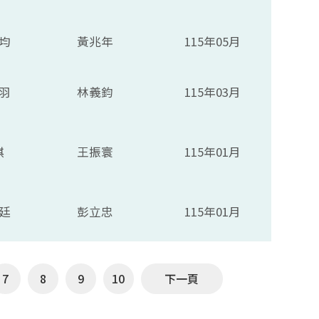
均
黃兆年
115年05月
羽
林義鈞
115年03月
祺
王振寰
115年01月
廷
彭立忠
115年01月
7
8
9
10
下一頁