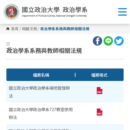
跳
到
主
要
內
容
首頁
/
相關法規
/
政治學系系務與教師相關法規
區
塊
:::
:::
政治學系系務與教師相關法規
檔案名稱
檔案格式
國立政治大學政治學系場地管理辦
法
國立政治大學政治學系727教室使用
辦法