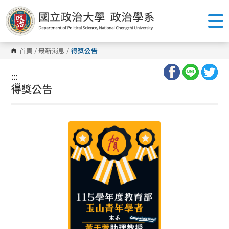
跳
到
主
要
內
容
首頁
/
最新消息
/
得獎公告
區
塊
:::
:::
得獎公告