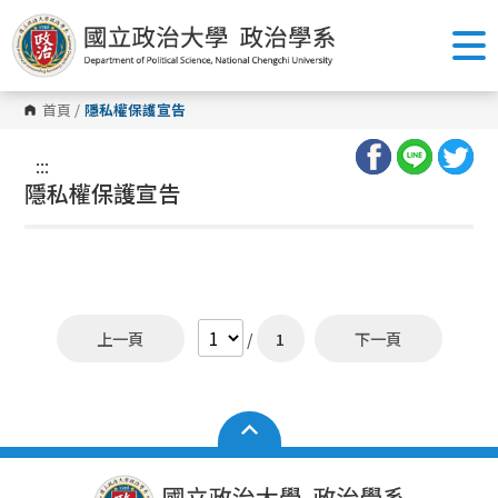
跳
到
主
要
內
容
首頁
/
隱私權保護宣告
區
塊
:::
隱私權保護宣告
上一頁
/
1
下一頁