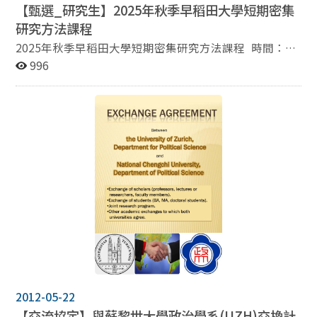
【甄選_研究生】2025年秋季早稻田大學短期密集
研究方法課程
2025年秋季早稻田大學短期密集研究方法課程 時間：
2025年10月9、10日。 地點：日本東京市早稻田大學 課
996
程內容：本系與早稻田大學政經學部老師合作規劃短期密
集研究方法課程，旨在讓參加者熟悉目前國際政治學界常
用的幾種研究方法，特別著重介紹現場實驗法（field
experiment）眼球追蹤及臉部表情分析軟體（Eye-
Tracking and FaceReader）。英文說明及課程安排如
下。 費用：本系全額補助來回機票、食宿費（四天三夜，
含出發及返台）、課程費及其他相關費用。 名額：至多四
名 申請資格：本系碩士班學生及博士班學生，毋須修過相
關課程或是研究方法背景。 申請方式：請將詳細學術履歷
及一頁的研究規劃（Statement of Purpose）寄至蔡中民
老師郵箱（cmtsai@nccu.edu.tw），郵件主旨「申請早
大研究方法課程」 截止日期：2005年9月5日。 -----------
-------------------------------------------------------------------
-------------------------------------------------------------------
-------------------------------------------------------------------
2012-05-22
------ Workshop: Exploring Research Ideas with Eye-
【交流協定】與蘇黎世大學政治學系(
UZH)
交換計