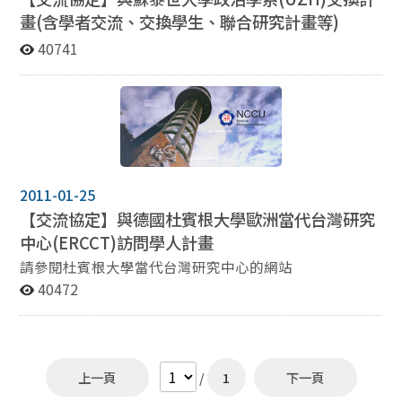
Tracking and FaceReader (plus a field experiment!)
畫(含學者交流、交換學生、聯合研究計畫等)
Curious about how people look, react, and feel? Want
40741
to try out cutting-edge tools that can take your
research to the next level? Join us for a two-day hands-
on workshop where participants will learn how to use
Eye-Tracking and FaceReader technology to design
innovative research projects. The program combines
research presentations, practice sessions, and proposal
development, along with opportunities to discuss the
applications of field experiments. This workshop is
2011-01-25
designed for graduate students and early-career
【交流協定】與德國杜賓根大學歐洲當代台灣研究
researchers who are eager to apply new methods in
中心(
ERCCT)
訪問學人計畫
social science research. No prior technical experience is
請參閱杜賓根大學當代台灣研究中心的網站
required. Just bring your research interests and an
40472
open mind! Schedule October 9 09:00 – 10:00
Introduction: Sharing Participants’ Research Interests
10:00 – 12:00 The Latest Development in
Quantitative Political Science 12:00 – 13:00 Lunch
13:00 – 14:20 Research presentation (FaceReader)
上一頁
/
1
下一頁
14:20 – 14:30 Break 14:30 – 15:50 Practice session