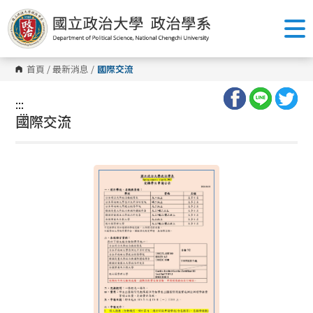
跳
到
主
要
內
容
首頁
/
最新消息
/
國際交流
區
塊
:::
:::
國際交流