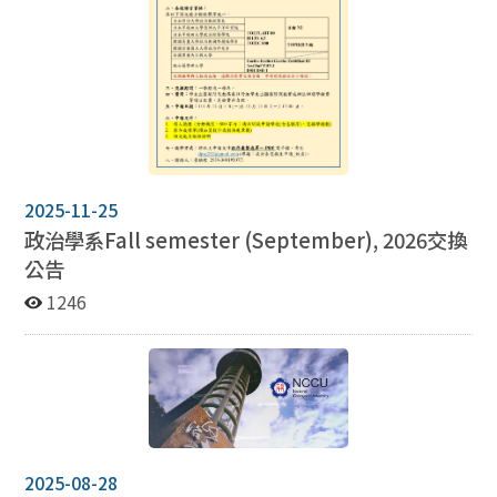
（Abstract）寄至蔡中民老師郵箱
（cmtsai@nccu.edu.tw），郵件主旨「申請韓國研究生
工作坊」 截止日期：2026年3月4日。 備註：審查結果會
在3月13日以前公告並以個別郵件通知。 經錄取者須至遲
在出發一週前繳交文章初稿或是報告投影片，以提供韓方
安排評論人，議會被安排擔任評論韓方學生發表的角色，
以增加交流成效。
2025-11-25
政治學系
Fall semester (September), 2026
交換
公告
1246
2025-08-28