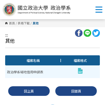
跳
到
主
要
內
容
首頁
/
表格下載
/
其他
區
塊
:::
:::
其他
檔案名稱
檔案格式
政治學系場地借用申請表
回上頁
回首頁