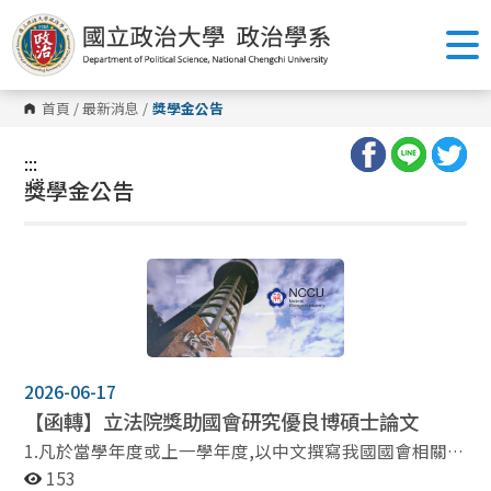
跳
到
主
要
內
容
首頁
/
最新消息
/
獎學金公告
區
塊
:::
:::
獎學金公告
2026-06-17
【函轉】立法院獎助國會研究優良博碩士論文
1.凡於當學年度或上一學年度,以中文撰寫我國國會相關議
題之博、碩士論文(如我國國會之制度、功能、地位、議
153