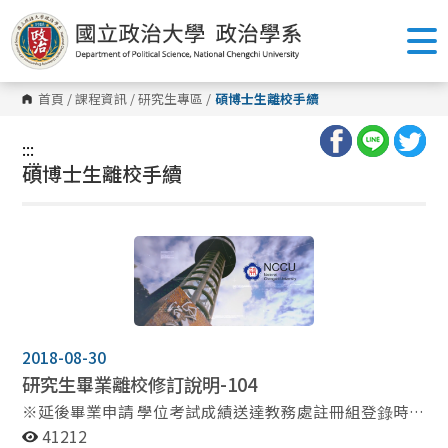
跳
到
主
要
內
容
首頁
/
課程資訊
/
研究生專區
/
碩博士生離校手續
區
塊
:::
:::
碩博士生離校手續
2018-08-30
研究生畢業離校修訂說明-104
※延後畢業申請 學位考試成績送達教務處註冊組登錄時，
同時確認是否辦理離校畢業，如仍有修業 年限且欲申請延
41212