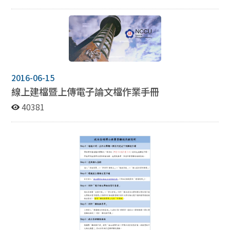
後畢業，請於成績報告單上勾選。 原預計於學位考試舉行
當學期畢業離校， 後因計畫調整欲延後畢業，請於次一學
期 完成論文上傳及辦理畢業離校程序規定期 限(9/1或3/1)
前填寫「畢業離校意願調整申請書」完成申請程序。如證
書已製作完成，原證書作廢，學生應繳交工本費。 ※取消
延後畢業申請 學生可於延後畢業學期間隨時提出取消延後
畢業辦理畢業離校之申請。 學生填寫「畢業離校意願調整
2016-06-15
申請書」提出申請。 如提出申請時間已逾當學期休學截止
線上建檔暨上傳電子論文檔作業手冊
日者，學生不得主張刪除選課，應於成績送達後才可辦理
40381
畢業離校之程序。 教務處於學生提出畢業離校申請後，始
得製作畢業證書。畢業證書製作需三個工作天。 畢業離校
意願之調整，以一次為原則。 相關說明：學位考試要點修
訂說明