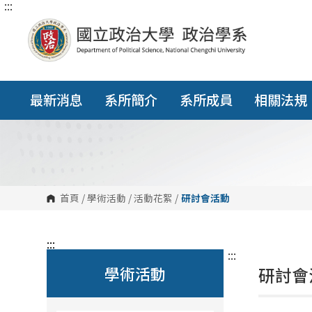
:::
跳
到
主
要
內
容
區
塊
最新消息
系所簡介
系所成員
相關法規
首頁
/
學術活動
/
活動花絮
/
研討會活動
:::
:::
學術活動
研討會