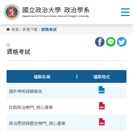
跳
到
主
要
內
容
首頁
/
表格下載
/
資格考試
區
塊
:::
:::
資格考試
檔案名稱
檔案格式
國外學術經驗報告
比較政治學門_核心書單
政治思想與歷史學門_核心書單