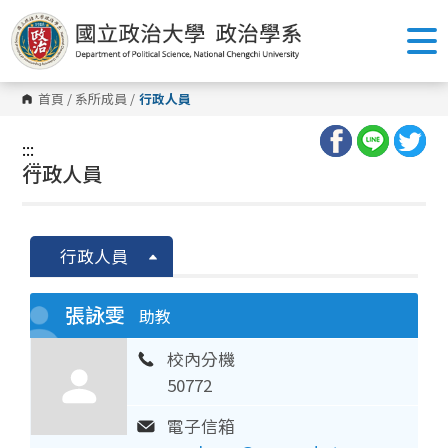
跳
到
主
要
內
容
首頁
/
系所成員
/
行政人員
區
塊
:::
:::
行政人員
行政人員
張詠雯
助教
校內分機
50772
電子信箱