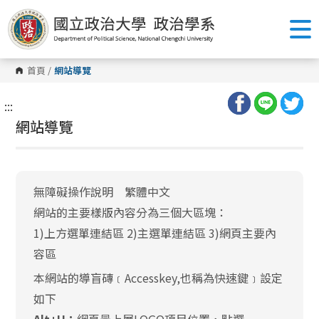
跳
到
主
要
內
容
首頁
/
網站導覽
區
塊
:::
網站導覽
無障礙操作說明 繁體中文
網站的主要樣版內容分為三個大區塊：
1)上方選單連結區 2)主選單連結區 3)網頁主要內
容區
本網站的導盲磚﹝Accesskey,也稱為快速鍵﹞設定
如下