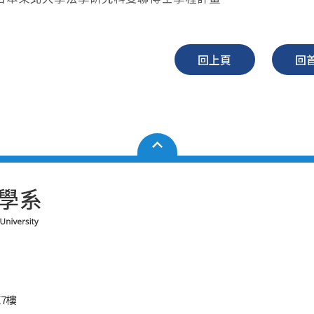
回上頁
回
7樓