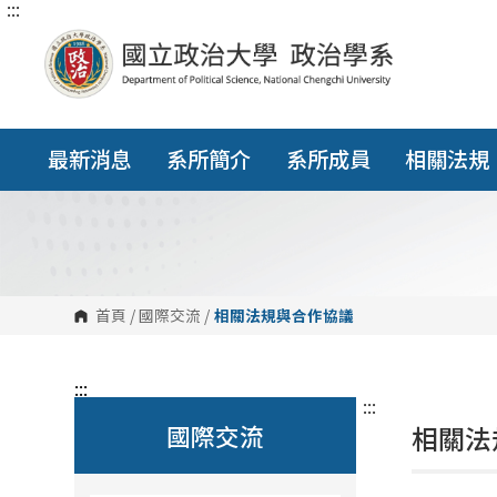
:::
跳
到
主
要
內
容
區
塊
最新消息
系所簡介
系所成員
相關法規
首頁
/
國際交流
/
相關法規與合作協議
:::
:::
國際交流
相關法