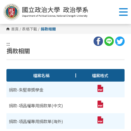
跳
到
主
要
內
容
首頁
/
表格下載
/
捐款相關
區
塊
:::
:::
捐款相關
檔案名稱
檔案格式
捐款-朱堅章獎學金
捐款-項昌權專用捐款單(中文)
捐款-項昌權專用捐款單(海外)