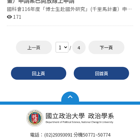
畫）申請案已開放線上申請
國科會116年度「博士生赴國外研究」(千里馬計畫）申請
案已開放線上申請 1.申請人請於申請期間（115年6月1日
171
起至7月29日中午12時止)至國科會網站作業系統提交申請
資料，逾期或缺件將不受理。 2.各類書表請至國科會網站
(https://www.nstc.gov.tw/)進入「學術研發服務網」 製
作。 3.詳情請參閱附件。
上一頁
/
4
下一頁
回上頁
回首頁
電話：(02)29393091 分機50771~50774