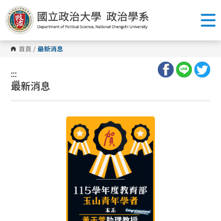
跳
到
主
要
內
容
首頁
/
最新消息
區
塊
:::
:::
最新消息