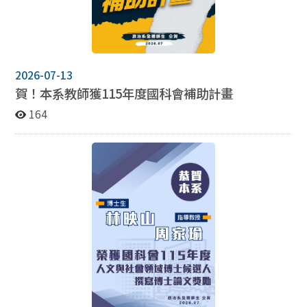
術計畫推動背後的艱辛軌跡與學界期許。
單以10至15本中英文專書及期刊論文為原則。 （二）須
於前一學期提報給主修學門之學門導師，經審查通過後核
備之。 （三）115學年度第2學期，提報截止日期為
115.12.31。 116學年度第1學期，提報截止日期為
116.06.30。 （四）申請表請至政治系網頁表格下載區擷
2026-07-13
取。 五、考試以閉書筆試方式進行，考試時間： （一）
賀！本系教師獲115年度國科會補助計畫
115學年度第1學期：115.12.24(四) （二）115學年度第2
164
學期：116.06.03(四) 六、提醒：依本系修業辦法第6條
規定，112學年度後入學之博士生，未於入學後8個學期
內(休學、保留學籍不計入)通過資格考，應予退學。