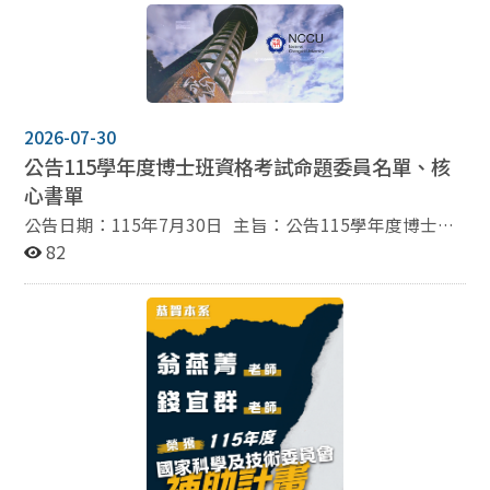
清鑫 合編 出版日期： 2026年7月 ISBN： 978-626-442-
605-3 內容簡介 黃紀講座教授於2024年2月自政治大學
政治學系與選舉研究中心退休。在其長達四十年的學術生
涯中，黃教授專精於政治學方法論、投票行為與選舉制
度，對台灣政治學實證研究的發展具有重要且深遠的影
響。 本書由學界好友與門生共同策劃編纂，期望透過對
2026-07-30
黃教授個人學術生涯的回顧，為台灣政治學的發展留下歷
公告115學年度博士班資格考試命題委員名單、核
史紀錄與未來展望。書中特別聚焦探討黃教授為台灣政治
心書單
學界創建的三個重要學術社群與公共資源： 1991年發起
成立的「美國政治學會台灣研究會」(CGOTS)，作為推動
公告日期：115年7月30日 主旨：公告115學年度博士班
台灣研究與國際接軌的重要平台。 2000年開創的「台灣
資格考試命題委員名單、核心書單。 依據： 一、國立政
82
選舉與民主化調查」(TEDS)，成為我國經驗研究獨有且
治大學政治學系研究生修業辦法第6條。 說明： 一、學
具國際能見度的大型民調資料庫。 2001年參與創立的
門導師為當然命題委員兼召集人，其他委員名單如下：
「政治學計量方法研習營」(IPM)，致力於培育國內新一
（一）比較政治學門：蔡中民(召集人)，寇健文，錢宜群
代的政治學實證研究人才。 本書特色 本書內容豐富且具
（二）政治思想與歷史學門：葉浩(召集人)，陳建綱、周
歷史傳承意義。首章由黃紀教授親筆撰寫自述；第二章邀
家瑜(西思)，張其賢(中思) （三）經驗政治學門：戴士展
請美國普林斯頓大學名譽教授 Christopher H. Achen 專文
(召集人)，黃紀，蕭怡靖 二、考試範圍： （一）主修
評估黃教授對國際選舉研究的貢獻。 書中亦收錄多位重量
學門：核心書單+個人書單。 （二）副修學門：核心書
級學者與傑出門生的專文，解析 CGOTS、TEDS 與 IPM 的
單。 三、核心書單： （一）比較政治學門（請點選）
發展歷程，並分享同仁共事與受教的珍貴點滴。 此外，書
（二）政治思想與歷史學門（請點選） （三）經驗政治學
末特別收錄了三篇口述歷史對談，生動記錄了各項大型學
門（請點選） 四、個人書單： （一）申請者提報個人書