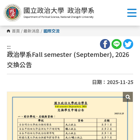
跳
到
主
要
內
容
首頁
/
最新消息
/
國際交流
區
塊
:::
:::
政治學系
Fall semester (September), 2026
交換公告
日期：2025-11-25