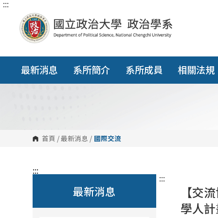
:::
跳
到
主
要
內
容
區
塊
最新消息
系所簡介
系所成員
相關法規
首頁
/
最新消息
/
國際交流
:::
:::
最新消息
【交流
學人計