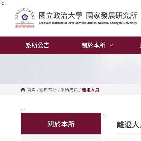
:::
跳
到
主
要
內
容
區
塊
系所公告
關於本所
首頁
/
關於本所
/
系所成員
/
離退人員
:::
:::
關於本所
離退人