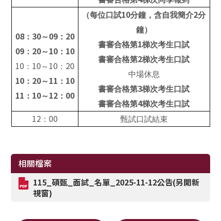
10
2
（每位口試
分鐘，含自我簡介
分
鐘）
08
30
09
20
：
～
：
1
書審合格第
梯次考生口試
09
20
10
10
：
～
：
2
書審合格第
梯次考生口試
10
10
10
20
：
～
：
中場休息
10
20
11
10
：
～
：
3
書審合格第
梯次考生口試
11
10
12
00
：
～
：
4
書審合格第
梯次考生口試
12
00
：
甄試口試結束
相關檔案
115_碩甄_面試_名單_2025-11-12公告(另開新
視窗)