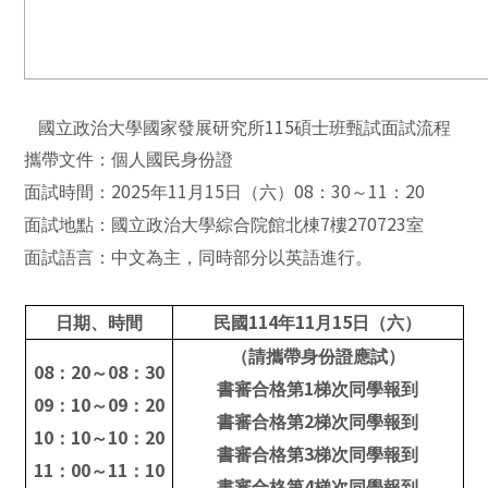
115
國立政治大學國家發展研究所
碩士班甄試面試流程
攜帶文件：個人國民身份證
2025
11
15
08
30
11
20
面試時間：
年
月
日（六）
：
～
：
7
270723
面試地點：國立政治大學綜合院館北棟
樓
室
面試語言：中文為主，同時部分以英語進行。
114
11
15
日期、時間
民國
年
月
日（六）
（請攜帶身份證應試）
08
20
08
30
：
～
：
1
書審合格第
梯次同學報到
09
10
09
20
：
～
：
2
書審合格第
梯次同學報到
10
10
10
20
：
～
：
3
書審合格第
梯次同學報到
11
00
11
10
：
～
：
4
書審合格第
梯次同學報到