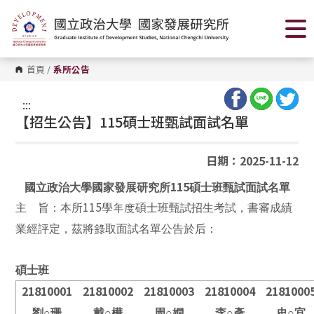
跳
到
主
要
內
容
首頁
/
系所公告
區
塊
:::
【招生公告】115碩士班甄試面試名單
日期：2025-11-12
115
國立政治大學國家發展研究所
碩士班甄試面試名單
115
主 旨：本所
學年度碩士班甄試招生考試，書審成績
業經評定，茲將錄取面試名單公告於后：
碩士班
21810001
21810002
21810003
21810004
2181000
劉
○
珊
戴
○
樺
周
○
嫺
李
○
彥
史
○
宜