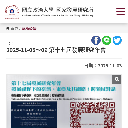
跳
到
主
要
內
容
首頁
/
系所公告
區
塊
:::
2025-11-08～09 第十七屆發展研究年會
日期：2025-11-03