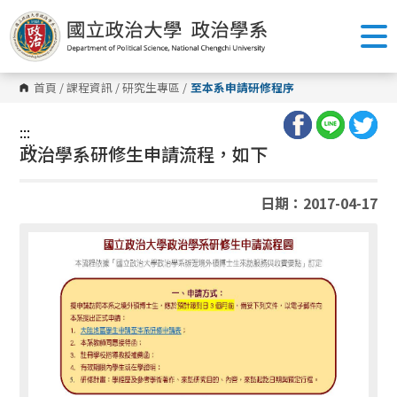
跳
到
主
要
內
容
首頁
/
課程資訊
/
研究生專區
/
至本系申請研修程序
區
塊
:::
:::
政治學系研修生申請流程，如下
日期：2017-04-17