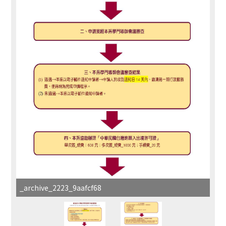
_archive_2223_9aafcf68