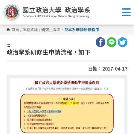
跳
到
主
要
內
容
首頁
/
課程資訊
/
研究生專區
/
至本系申請研修程序
區
塊
:::
:::
政治學系研修生申請流程，如下
日期：2017-04-17