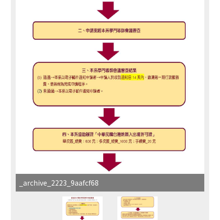
_archive_2223_9aafcf68