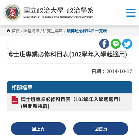
跳
到
主
要
內
容
首頁
/
課程資訊
/
研究生專區
/
碩博班必修科目一覽表
區
塊
:::
:::
博士班專業必修科目表(102學年入學起適用)
日期：2014-10-17
相關檔案
博士班專業必修科目表（102學年入學起適用）
(另開新視窗)
回上頁
回首頁