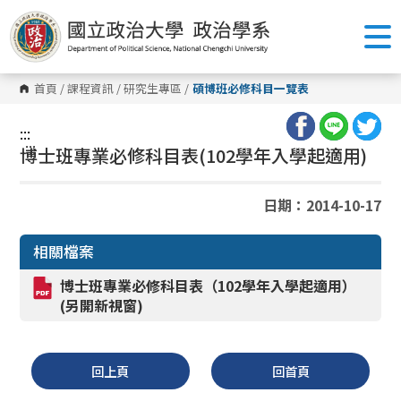
跳
到
主
要
內
容
首頁
/
課程資訊
/
研究生專區
/
碩博班必修科目一覽表
區
塊
:::
:::
博士班專業必修科目表(102學年入學起適用)
日期：2014-10-17
相關檔案
博士班專業必修科目表（102學年入學起適用）
(另開新視窗)
回上頁
回首頁