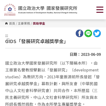
跳
到
主
要
內
容
首頁
/
主要業務
/
獎助學金
區
塊
:::
:::
GIDS「
發展研究卓越獎學金」
日期：2023-06-09
國立政治大學國家發展研究所（以下簡稱本所），由
王振寰名譽教授擘劃以「發展研究」（development
studies）為教研方向，2013年童振源前所長發起「發
展研究卓越獎學金」募款計劃，與所友會（中華民國
中山人文社會科學研究會）共同合作，本所歷屆（三
民主義研究所、中山人文社會科學研究所）所友與本
所師長慨然捐款，作為本所學生專屬獎學金。