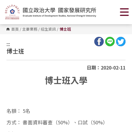
跳
到
主
要
內
容
首頁
/
主要業務
/
招生資訊
/
博士班
區
塊
:::
:::
博士班
日期：2020-02-11
博士班入學
名額：
5名
方式：
書面資料審查（50%）、口試（50%）