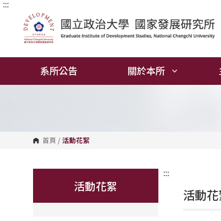
:::
跳
到
主
要
內
容
區
塊
系所公告
關於本所
首頁
/
活動花絮
:::
活動花絮
活動花絮