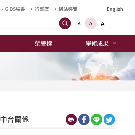
GIDS臉書
行事曆
網站導覽
English
搜尋
A
A
A
榮譽榜
學術成果
的美中台關係