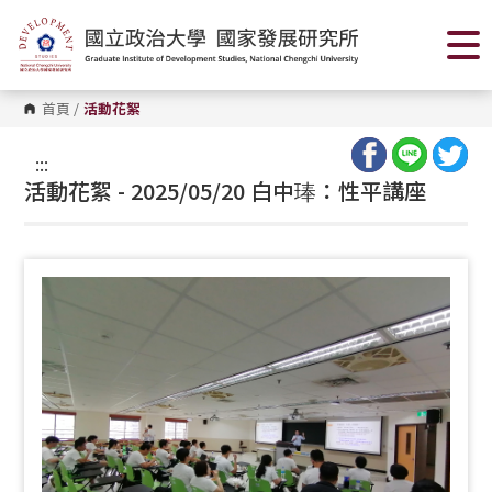
跳
到
主
要
內
容
首頁
/
活動花絮
區
塊
:::
活動花絮 - 2025/05/20 白中琫：性平講座