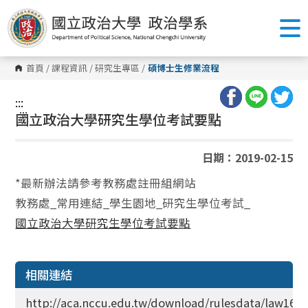
跳
到
主
要
內
容
首頁
/
課程資訊
/
研究生專區
/
碩博士生修業流程
區
塊
:::
:::
國立政治大學研究生學位考試要點
日期：2019-02-15
*最新辦法請參考教務處註冊組網站
教務處_常用連結_學生園地_研究生學位考試_
國立政治大學研究生學位考試要點
相關連結
http://aca.nccu.edu.tw/download/rulesdata/law16A