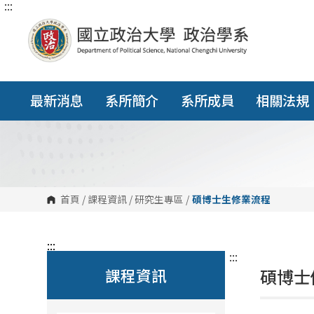
:::
跳
到
主
要
內
容
區
塊
最新消息
系所簡介
系所成員
相關法規
首頁
/
課程資訊
/
研究生專區
/
碩博士生修業流程
:::
:::
課程資訊
碩博士