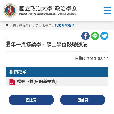
跳
到
主
要
內
容
首頁
/
課程資訊
/
學士班專區
/
其他修業辦法
區
塊
:::
:::
五年一貫修讀學、碩士學位鼓勵辦法
日期：2013-08-14
相關檔案
檔案下載(另開新視窗)
回上頁
回首頁