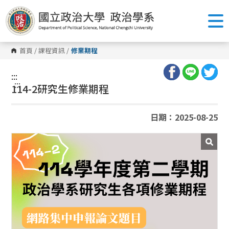
跳
到
主
要
內
容
首頁
/
課程資訊
/
修業期程
區
塊
:::
:::
114-2研究生修業期程
日期：2025-08-25