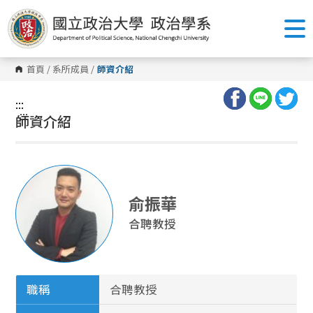
跳
到
主
要
內
容
首頁
/
系所成員
/
師資介紹
區
塊
:::
:::
師資介紹
俞振華
合聘教授
職稱
合聘教授