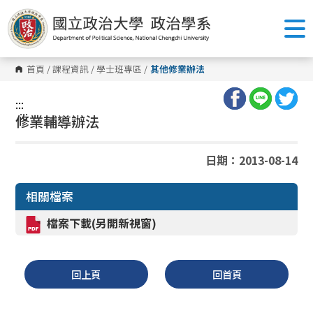
跳
到
主
要
內
容
首頁
/
課程資訊
/
學士班專區
/
其他修業辦法
區
塊
:::
:::
修業輔導辦法
日期：2013-08-14
相關檔案
檔案下載(另開新視窗)
回上頁
回首頁