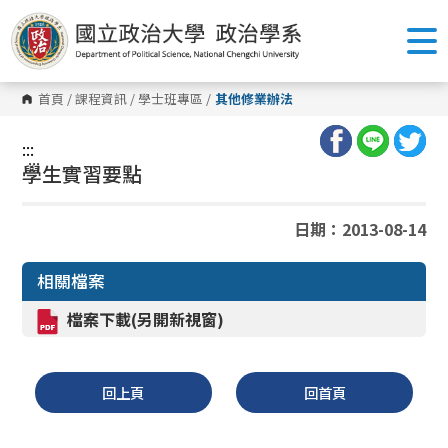
跳
到
主
要
內
容
首頁
/
課程資訊
/
學士班專區
/
其他修業辦法
區
塊
:::
:::
學生實習要點
日期：2013-08-14
相關檔案
檔案下載(另開新視窗)
回上頁
回首頁