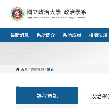
:::
跳
到
主
要
內
容
區
塊
最新消息
系所簡介
系所成員
相關法規
首頁
/
課程資訊
/
課表
:::
:::
課程資訊
政治學