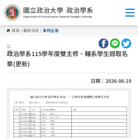
跳
到
主
要
內
容
首頁
/
最新消息
/
系所公告
區
塊
:::
:::
政治學系115學年度雙主修、輔系學生錄取名
單(更新)
日期：2026-06-10