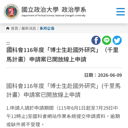
跳
到
主
要
內
容
首頁
/
最新消息
/
系所公告
區
塊
:::
:::
國科會116年度「博士生赴國外研究」（千里
馬計畫）申請案已開放線上申請
日期：2026-06-09
國科會116年度「博士生赴國外研究」(千里馬
計畫）申請案已開放線上申請
1.申請人請於申請期間（115年6月1日起至7月29日中
午12時止)至國科會網站作業系統提交申請資料，逾期
或缺件將不受理。