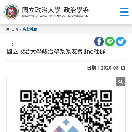
跳
到
主
要
內
容
首頁
/
系友社群
區
塊
:::
國立政治大學政治學系系友會
line
社群
日期：2020-08-11