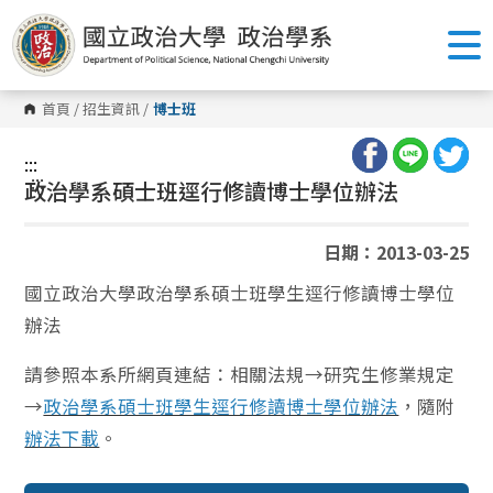
跳
到
主
要
內
容
首頁
/
招生資訊
/
博士班
區
塊
:::
:::
政治學系碩士班逕行修讀博士學位辦法
日期：2013-03-25
國立政治大學政治學系碩士班學生逕行修讀博士學位
辦法
請參照本系所網頁連結：相關法規→研究生修業規定
→
政治學系碩士班學生逕行修讀博士學位辦法
，隨附
辦法下載
。