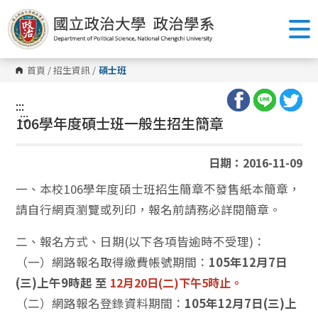
跳
到
主
要
內
容
首頁
/
招生資訊
/
碩士班
區
塊
:::
:::
106學年度碩士班一般生招生簡章
日期：2016-11-09
一、本校106學年度碩士班招生簡章不發售紙本簡章，
請自行網頁瀏覽或列印，報名前請務必詳閱簡章。
二、報名方式、日期(以下各項皆逾時不受理)：
（一）網路報名取得繳費帳號期間：
105年12月7日
(三)上午9時起 至
12月20日(二)下午5時止。
（二）網路報名登錄資料期間：
105年12月7日(三)上