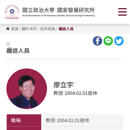
跳
到
主
要
內
容
首頁
/
關於本所
/
系所成員
/
離退人員
區
塊
:::
:::
離退人員
廖立宇
教授 2004.02.01退休
職稱
教授 2004.02.01退休